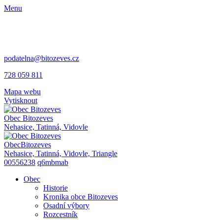
Menu
podatelna@bitozeves.cz
728 059 811
Mapa webu
Vytisknout
Obec
Bitozeves
Nehasice, Tatinná, Vidovle
Obec
Bitozeves
Nehasice, Tatinná, Vidovle, Triangle
00556238
q6mbmab
Obec
Historie
Kronika obce Bitozeves
Osadní výbory
Rozcestník