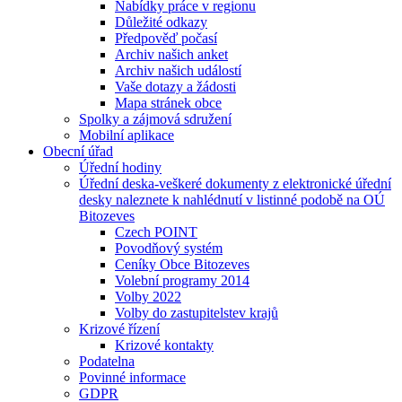
Nabídky práce v regionu
Důležité odkazy
Předpověď počasí
Archiv našich anket
Archiv našich událostí
Vaše dotazy a žádosti
Mapa stránek obce
Spolky a zájmová sdružení
Mobilní aplikace
Obecní úřad
Úřední hodiny
Úřední deska-veškeré dokumenty z elektronické úřední
desky naleznete k nahlédnutí v listinné podobě na OÚ
Bitozeves
Czech POINT
Povodňový systém
Ceníky Obce Bitozeves
Volební programy 2014
Volby 2022
Volby do zastupitelstev krajů
Krizové řízení
Krizové kontakty
Podatelna
Povinné informace
GDPR