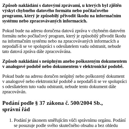
Způsob nakládání s datovými zprávami, u kterých byl zjištěn
výskyt chybného datového formátu nebo počítačového
programu, který je způsobilý přivodit škodu na informačním
systému nebo zpracovávaných informacích.
Pokud bude na adresu doručena datová zpráva v chybném datovém
formátu nebo počítačový program, který je způsobilý přivodit škodu
na informačním systému nebo na zpracovávaných informacích a
nepodaří-li se ve spolupráci s odesílatelem vadu odstranit, nebude
tato datová zpráva dále zpracovávána.
Způsob nakládání s neúplným anebo poškozeným dokumentem
v analogové podobě nebo dokumentem v elektronické podobě.
Pokud bude na adresu doručen neúplný nebo poškozený dokument
v analogové nebo elektronické podobě a nepodaří-li se ve spolupráci
s odesílatelem tuto vadu odstranit, nebude tento dokument dále
zpracováván.
Podání podle § 37 zákona č. 500/2004 Sb.,
správní řád
Podání je úkonem směřujícím vůči správnímu orgánu. Podání
se posuzuje podle svého skutečného obsahu a bez ohledu