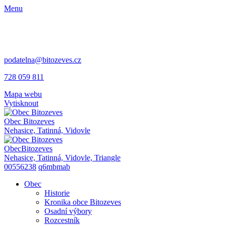
Menu
podatelna@bitozeves.cz
728 059 811
Mapa webu
Vytisknout
Obec
Bitozeves
Nehasice, Tatinná, Vidovle
Obec
Bitozeves
Nehasice, Tatinná, Vidovle, Triangle
00556238
q6mbmab
Obec
Historie
Kronika obce Bitozeves
Osadní výbory
Rozcestník