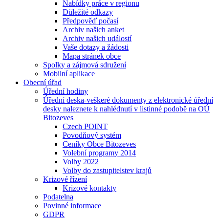
Nabídky práce v regionu
Důležité odkazy
Předpověď počasí
Archiv našich anket
Archiv našich událostí
Vaše dotazy a žádosti
Mapa stránek obce
Spolky a zájmová sdružení
Mobilní aplikace
Obecní úřad
Úřední hodiny
Úřední deska-veškeré dokumenty z elektronické úřední
desky naleznete k nahlédnutí v listinné podobě na OÚ
Bitozeves
Czech POINT
Povodňový systém
Ceníky Obce Bitozeves
Volební programy 2014
Volby 2022
Volby do zastupitelstev krajů
Krizové řízení
Krizové kontakty
Podatelna
Povinné informace
GDPR