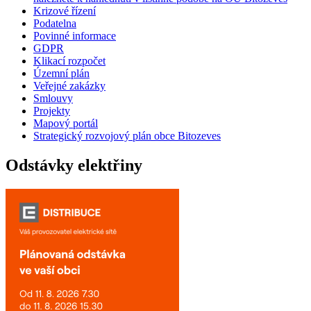
Krizové řízení
Podatelna
Povinné informace
GDPR
Klikací rozpočet
Územní plán
Veřejné zakázky
Smlouvy
Projekty
Mapový portál
Strategický rozvojový plán obce Bitozeves
Odstávky elektřiny