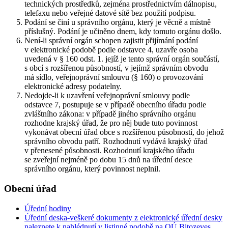
technických prostředků, zejména prostřednictvím dálnopisu,
telefaxu nebo veřejné datové sítě bez použití podpisu.
Podání se činí u správního orgánu, který je věcně a místně
příslušný. Podání je učiněno dnem, kdy tomuto orgánu došlo.
Není-li správní orgán schopen zajistit přijímání podání
v elektronické podobě podle odstavce 4, uzavře osoba
uvedená v § 160 odst. 1. jejíž je tento správní orgán součástí,
s obcí s rozšířenou působností, v jejímž správním obvodu
má sídlo, veřejnoprávní smlouvu (§ 160) o provozování
elektronické adresy podatelny.
Nedojde-li k uzavření veřejnoprávní smlouvy podle
odstavce 7, postupuje se v případě obecního úřadu podle
zvláštního zákona: v případě jiného správního orgánu
rozhodne krajský úřad, že pro něj bude tuto povinnost
vykonávat obecní úřad obce s rozšířenou působností, do jehož
správního obvodu patří. Rozhodnutí vydává krajský úřad
v přenesené působnosti. Rozhodnutí krajského úřadu
se zveřejní nejméně po dobu 15 dnů na úřední desce
správního orgánu, který povinnost neplnil.
Obecní úřad
Úřední hodiny
Úřední deska-veškeré dokumenty z elektronické úřední desky
naleznete k nahlédnutí v listinné podobě na OÚ Bitozeves