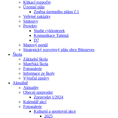
Klikací rozpočet
Územní plán
Změna územního plánu č.1
Veřejné zakázky
Smlouvy
Projekty
Studie cyklostezek
Komunikace Tatinná
D7
Mapový portál
Strategický rozvojový plán obce Bitozeves
Škola
Základní škola
Mateřská škola
Fotogalerie
Informace ze školy
Výroční zprávy
Aktuálně
Aktuality
Obecní zpravodaj
Zpravodaj 1⁄2024
Kalendář akcí
Fotogalerie
Kulturní a sportovní akce
2025