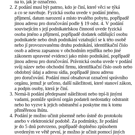
na to, jak je označeno.
Z podání musí být patrno, kdo je činí, které věci se týká
a co se navrhuje. Fyzická osoba uvede v podání jméno,
příjmení, datum narození a místo trvalého pobytu, popřípadě
jinou adresu pro doručování podle § 19 odst. 4. V podání
souvisejícím s její podnikatelskou činností uvede fyzická
osoba jméno a příjmení, popřípadě dodatek odlišující osobu
podnikatele nebo druh podnikání vztahující se k této osobě
nebo jí provozovanému druhu podnikání, identifikační číslo
osob a adresu zapsanou v obchodním rejstříku nebo jiné
zákonem upravené evidenci jako místo podnikání, popřípadě
jinou adresu pro doručování. Právnická osoba uvede v podání
svůj název nebo obchodní firmu, identifikační číslo osob nebo
obdobný údaj a adresu sídla, popřípadě jinou adresu
pro doručování. Podání musí obsahovat označení správního
orgánu, jemuž je určeno, další náležitosti, které stanoví zákon,
a podpis osoby, která je činí.
Nemá-li podání předepsané náležitosti nebo trpí-li jinými
vadami, pomůže správní orgán podateli nedostatky odstranit
nebo ho vyzve k jejich odstranění a poskytne mu k tomu
přiměřenou lhůtu.
Podání je možno učinit písemně nebo ústně do protokolu
anebo v elektronické podobě. Za podmínky, že podání
je do 5 dnů potvrzeno, popřípadě doplněno způsobem
uvedeným ve větě první, je možno je učinit pomocí jiných