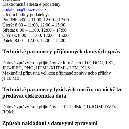
Elektronická adresa e‑podatelny:
podatelna@bitozeves.cz
Úřední hodiny podatelny:
Pondělí: 8:00 – 11:00, 12:00 – 17:00
Úterý: 8:00 – 11:00, 12:00 – 15:00
Středa: 8:00 – 11:00, 12:00 – 17:00
Čtvrtek: 8:00 – 11:00, 12:00 – 15:00
Pátek: 8:00 – 12:00, 12:00 – 15:00
Technické parametry přijímaných datových zpráv
Datové zprávy jsou přijímány ve formátech
PDF, DOC, TXT,
JPG/JPEG, PNG, HTML/XHTML/HTM, XLS.
Maximální přípustná velikost přijímané zprávy nebo přílohy
je
10 MB
.
Technické parametry fyzických nosičů, na nichž lze
předávat elektronická data
Datové zprávy jsou přijímány na:
flash disk, CD-ROM, DVD-
ROM.
Způsob nakládání s datovými zprávami