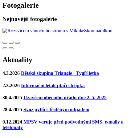
Fotogalerie
Nejnovější fotogalerie
Aktuality
4.3.2026
Dětská skupina Triangle - Tygří letka
2.3.2026
Informační leták ptačí chřipka
30.4.2025
Uzavření obecního úřadu dne 2. 5. 2025
28.4.2025
Svoz pytlů s tříděným odpadem
9.12.2024
MPSV varuje před podvodnými SMS, e-maily a
telefonáty